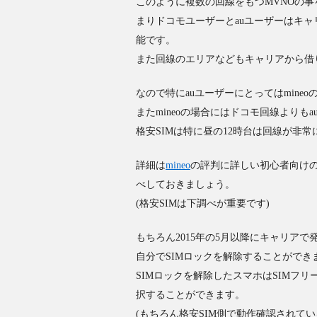
このように複数の回線をもつMVNOの事
まりドコモユーザーとauユーザーはキャ
能です。
また回線のエリアなどもキャリアから借
なので特にauユーザーにとってはmine
またmineoの場合にはドコモ回線より
格安SIMは特に昼の12時台は回線が非
詳細は
mineo
の評判に詳しい初心者向けの
べしておきましょう。
(格安SIMは下調べが重要です)
もちろん2015年の5月以降にキャリア
自分でSIMロックを解除することができ
SIMロックを解除したスマホはSIMフ
択することができます。
(もちろん格安SIM側で動作確認されて