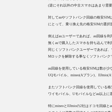
(逆にそれ以外の中古スマホはあまり需要
対してauやソフトバンク回線の格安SI
にとって、乗り換え先の格安SIMの選択
例えばauユーザーであれば、au回線を利
無くauで購入したスマホを持ち込んで利
同じくソフトバンクユーザーであれば、ソ
Mロックを解除する事なくソフトバンク
au回線を使用している格安SIMは数が少
UQモバイル、mineo(Aプラン)、IIJm
またソフトバンク回線を使用している格安
ワイモバイル、Uモバイルなどau以上に
特にmineoとIIJmioの2社はドコモ回