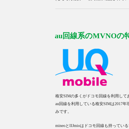
au回線系のMVNOの特徴
格安SIMの多くがドコモ回線を利用してお
au回線を利用している格安SIMは2017年現在
みです。
mineoとIIJmioはドコモ回線も持っ