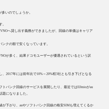
が多いのでしょうか。
す。
MVNOへ貸し出す義務ができましたが、回線の単価はキャリア
トバンクの順で安くなっています。
VNOが多く、結果ドコモユーザーが優遇されているという訳
2017年には前年比で10%～20%程3社とも引き下げとなる
トバンク回線のサービスを展開したり、最近ではIIJmioがau
話題になりました。
が下がり、auやソフトバンク回線の格安SIMも増えてくるか