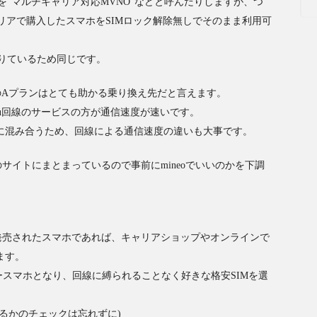
を”マルチキャリア対応MVNO”などと呼んだりしますが、つ
リアで購入したスマホをSIMロック解除無しでそのまま利用可
りているため同じです。
oのAプランはとても助かる乗り換え先だと言えます。
もau回線のサービスの方が通信速度が速いです。
常に混み合うため、回線による通信速度の違いも大事です。
サイトにまとまっているので事前にmineoでいいのかを下調
で発売されたスマホであれば、キャリアショップやオンラインで
ます。
リースマホとなり、回線に縛られることなく好きな格安SIMを選
いるかのチェックは忘れずに)