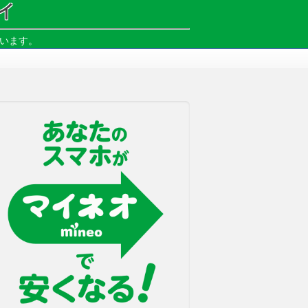
イ
ています。