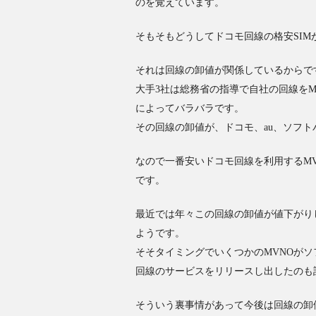
のを覚えています。
そもそもどうしてドコモ回線の格安SIM
それは回線の卸値が関係しているからで
大手3社は総務省の指導で自社の回線を
によってバラバラです。
その回線の卸値が、ドコモ、au、ソフ
なので一番安いドコモ回線を利用するM
です。
最近では年々この回線の卸値が値下がりし、
ようです。
そそタイミングでいくつかのMVNOがソフ
回線のサービスをリリースし出したのも
そういう裏事情があって今後は回線の卸値