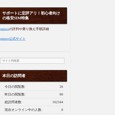
サポートに定評アリ！初心者向け
の格安SIM特集
mineo
の評判や乗り換え手順詳細
mineo公式サイト
本日の訪問者
今日の閲覧数:
26
昨日の閲覧数:
90
総訪問者数:
162344
現在オンライン中の人数:
0