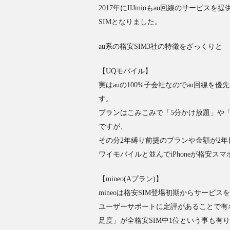
2017年にIIJmioもau回線のサービス
SIMとなりました。
au系の格安SIM3社の特徴をざっくりと
【UQモバイル】
実はauの100%子会社なのでau回線を
す。
プランはこみこみで「5分かけ放題」や
ですが、
その分2年縛り前提のプランや金額が2
ワイモバイルと並んでiPhoneが格安ス
【mineo(Aプラン)】
mineoは格安SIM登場初期からサービ
ユーザーサポートに定評があることで有名
足度」が全格安SIM中1位という事も有り