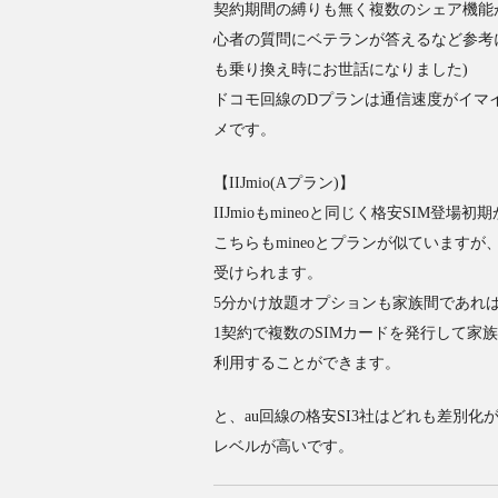
契約期間の縛りも無く複数のシェア機能が
心者の質問にベテランが答えるなど参考
も乗り換え時にお世話になりました)
ドコモ回線のDプランは通信速度がイマ
メです。
【IIJmio(Aプラン)】
IIJmioもmineoと同じく格安SIM
こちらもmineoとプランが似ています
受けられます。
5分かけ放題オプションも家族間であれ
1契約で複数のSIMカードを発行して家
利用することができます。
と、au回線の格安SI3社はどれも差別
レベルが高いです。