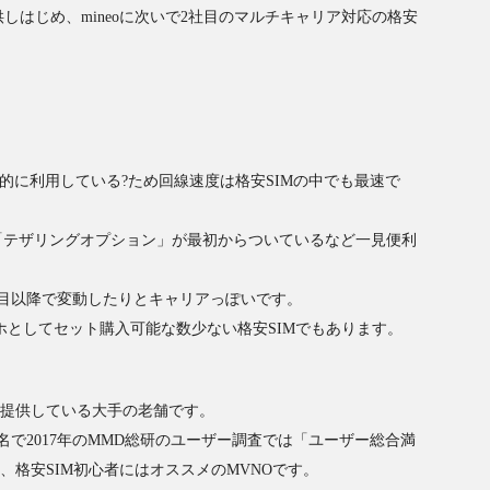
を提供しはじめ、mineoに次いで2社目のマルチキャリア対応の格安
優先的に利用している?ため回線速度は格安SIMの中でも最速で
「テザリングオプション」が最初からついているなど一見便利
年目以降で変動したりとキャリアっぽいです。
マホとしてセット購入可能な数少ない格安SIMでもあります。
スを提供している大手の老舗です。
で2017年のMMD総研のユーザー調査では「ユーザー総合満
、格安SIM初心者にはオススメのMVNOです。