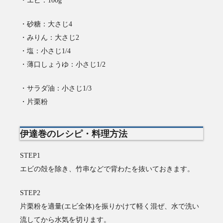
・砂糖：大さじ4
・みりん：大さじ2
・塩：小さじ1/4
・薄口しょうゆ：小さじ1/2
・サラダ油：小さじ1/3
・片栗粉
伊達巻のレシピ・料理方法
STEP1
エビの殻を除き、竹串などで背わたを抜いておきます。
STEP2
片栗粉を適量(エビ全体)を振りかけて軽く混ぜ、水で洗い
流してから水気を切ります。